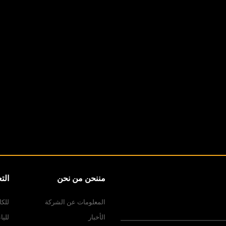
مننحن من نحن
الت
المعلومات عن الشركة
للكا
الأخبار
لليا