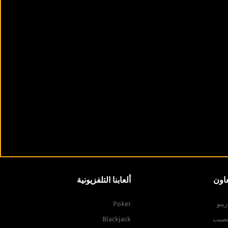
عاون
ألعابنا التلفزيونية
زينو
Poker
نصيب
Blackjack