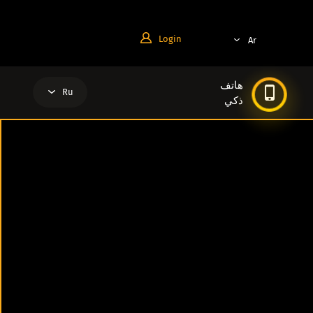
Login
Ar
En
Ru
هاتف
Pt
Ru
ذكي
Tr
Al
Zh
Ar
Es
Az
Bg
Br
Cn
De
En
Es
Fa
Fr
He
Hi