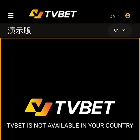
Zh
En
演示版
Cn
Ru
Ar
Al
Pt
Ar
Tr
Az
Es
Bg
Br
Cn
De
En
Es
Fa
Fr
He
Hi
Hr