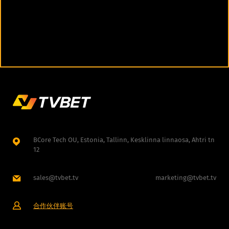
BCore Tech OU, Estonia, Tallinn, Kesklinna linnaosa, Ahtri tn
12
sales@tvbet.tv
marketing@tvbet.tv
合作伙伴账号