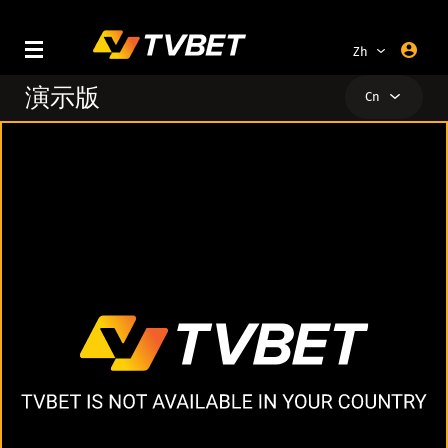
Zh
En
演示版
Cn
Ru
Ar
Al
Pt
Ar
Tr
Az
Es
Bg
Br
Cn
De
En
Es
Fa
Fr
He
Hi
Hr