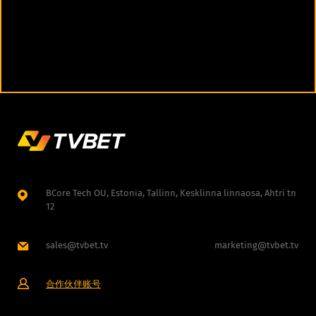
BCore Tech OU, Estonia, Tallinn, Kesklinna linnaosa, Ahtri tn
12
sales@tvbet.tv
marketing@tvbet.tv
合作伙伴账号