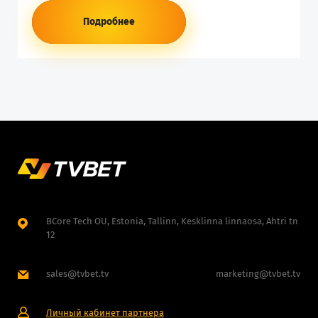
Подробнее
BCore Tech OU, Estonia, Tallinn, Kesklinna linnaosa, Ahtri tn
12
sales@tvbet.tv
marketing@tvbet.tv
Личный кабинет партнера