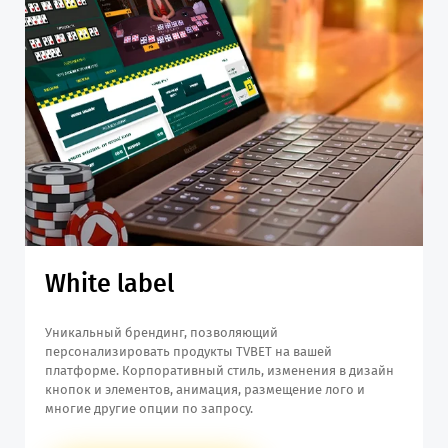
White label
Уникальный брендинг, позволяющий
персонализировать продукты TVBET на вашей
платформе. Корпоративный стиль, изменения в дизайн
кнопок и элементов, анимация, размещение лого и
многие другие опции по запросу.