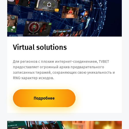
Virtual solutions
Для регионов с плохим интернет-соединением, TVBET
предоставляет огромный архив предварительного
записанных тиражей, сохраняющих свою уникальность и
RNG-характер исходов.
Подробнее