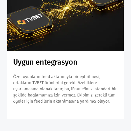
Uygun entegrasyon
Özel oyunların feed aktarımıyla birleştirilmesi,
ortakların TVBET ürünlerini gerekli özelliklere
uyarlamasına olanak tanır; bu, iFrame'imizi standart bir
şekilde bağlamamıza izin vermez. Ekibimiz, gerekli tüm
öğeler için feed'lerin aktarılmasına yardımcı oluyor.