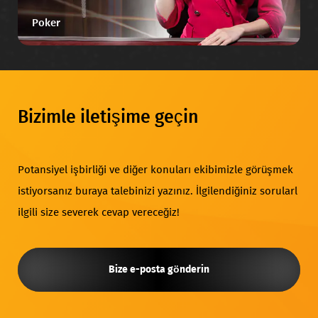
Poker
Bizimle iletişime geçin
Potansiyel işbirliği ve diğer konuları ekibimizle görüşmek
istiyorsanız buraya talebinizi yazınız. İlgilendiğiniz sorularl
ilgili size severek cevap vereceğiz!
Bize e-posta gönderin