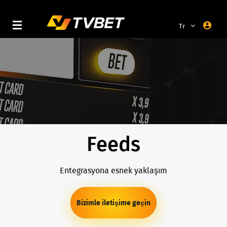
Tr
En
Ru
Ar
Pt
Zh
Es
Feeds
Entegrasyona esnek yaklaşım
Bizimle iletişime geçin