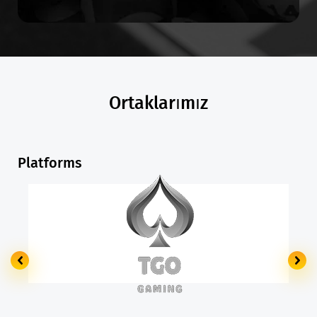
Ortaklarımız
Platforms