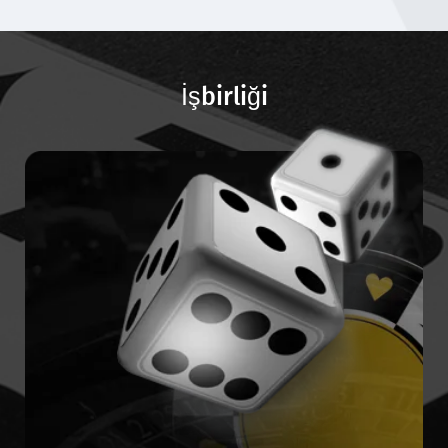
İşbirliği