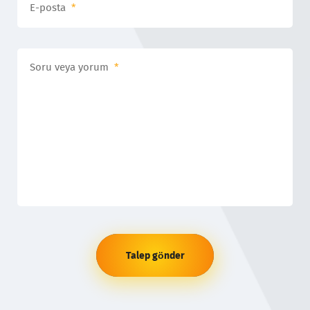
E-posta
*
Soru veya yorum
*
Talep gönder