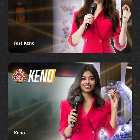
Fast Keno
Keno