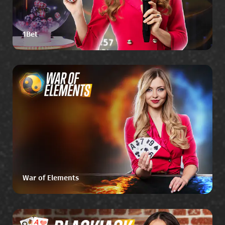
1Bet
War of Elements