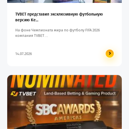
TVBET представил эксклюзивную футбольную
версию Ke...
На фоне Чемпионата мира по футболу FIFA 2026
компания TVBET…
14.07.2026