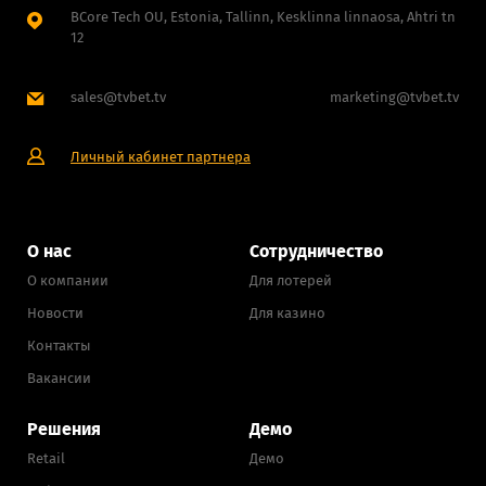
BCore Tech OU, Estonia, Tallinn, Kesklinna linnaosa, Ahtri tn
12
sales@tvbet.tv
marketing@tvbet.tv
Личный кабинет партнера
О нас
Сотрудничество
О компании
Для лотерей
Новости
Для казино
Контакты
Вакансии
Решения
Демо
Retail
Демо