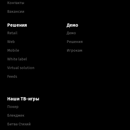
Контакты
Вакансии
Решения
Демо
Retail
Демо
Web
Решения
Мobile
Игрокам
White label
Virtual solution
Feeds
Наши ТВ-игры
Покер
Блекджек
Битва Стихий