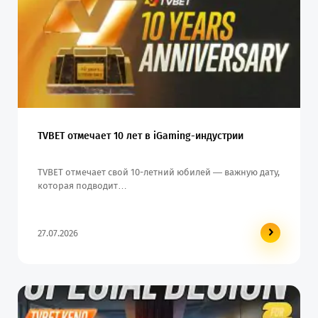
TVBET отмечает 10 лет в iGaming-индустрии
TVBET отмечает свой 10-летний юбилей — важную дату,
которая подводит…
27.07.2026