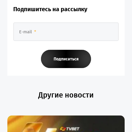
Facebook
Twitter
LinkedIn
Copy
Отправить
Подпишитесь на рассылку
Link
E-mail
*
Подписаться
Другие новости