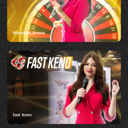
WheelBet Bonus
Fast Keno