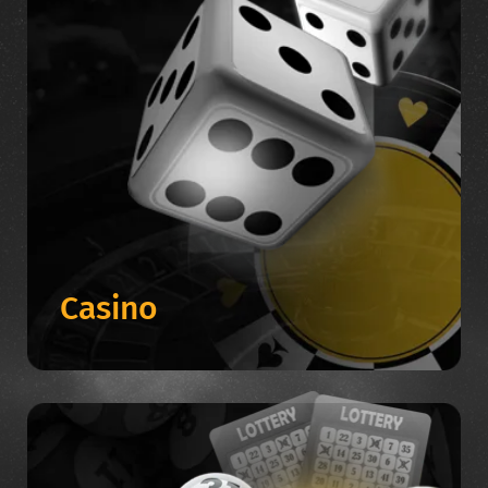
Casino