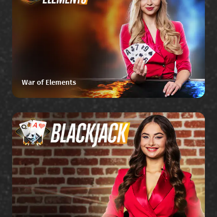
War of Elements