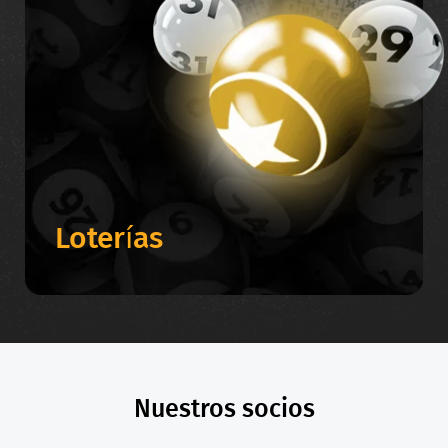
Loterías
Nuestros socios