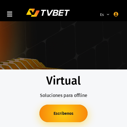
Es
En
Ru
Ar
Pt
Tr
Zh
Virtual
Soluciones para offline
Escríbenos