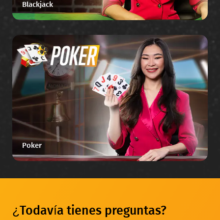
Blackjack
Poker
¿Todavía tienes preguntas?