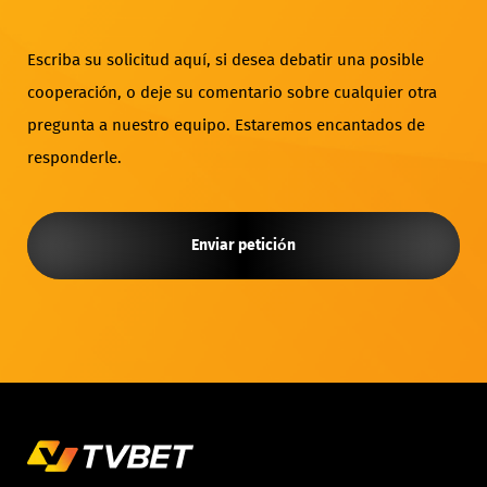
Escriba su solicitud aquí, si desea debatir una posible
cooperación, o deje su comentario sobre cualquier otra
pregunta a nuestro equipo. Estaremos encantados de
responderle.
Enviar petición