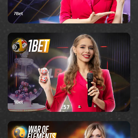
7Bet
1Bet