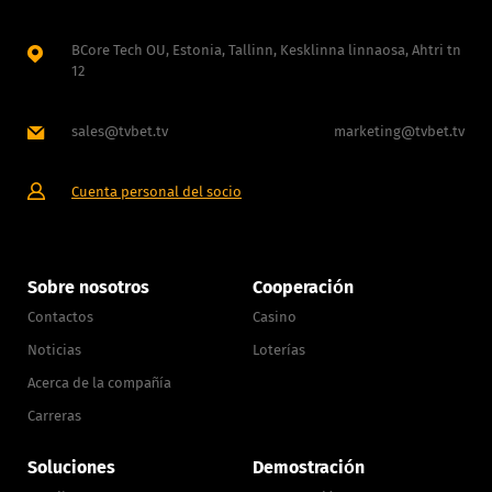
BCore Tech OU, Estonia, Tallinn, Kesklinna linnaosa, Ahtri tn
12
sales@tvbet.tv
marketing@tvbet.tv
Cuenta personal del socio
Sobre nosotros
Cooperación
Contactos
Casino
Noticias
Loterías
Acerca de la compañía
Carreras
Soluciones
Demostración