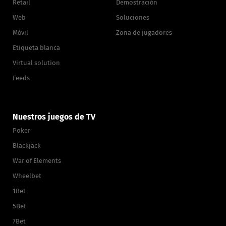
Retail
Demostración
Web
Soluciones
Móvil
Zona de jugadores
Etiqueta blanca
Virtual solution
Feeds
Nuestros juegos de TV
Poker
Blackjack
War of Elements
Wheelbet
1Bet
5Bet
7Bet