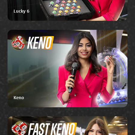
Lucky 6
Keno