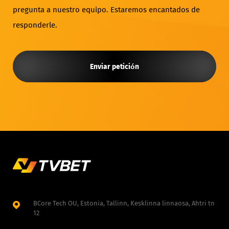
pregunta a nuestro equipo. Estaremos encantados de
responderle.
Enviar petición
BCore Tech OU, Estonia, Tallinn, Kesklinna linnaosa, Ahtri tn
12