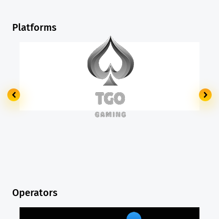
Platforms
Operators