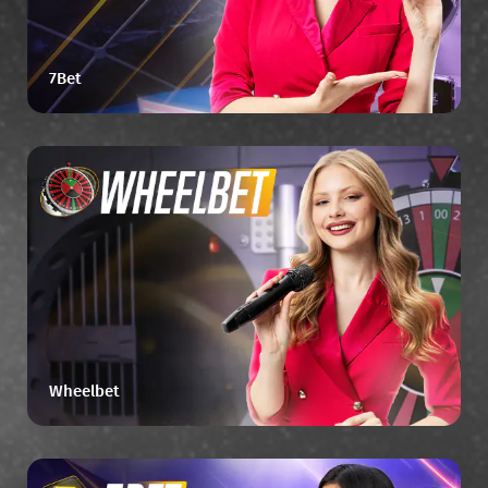
7Bet
Wheelbet