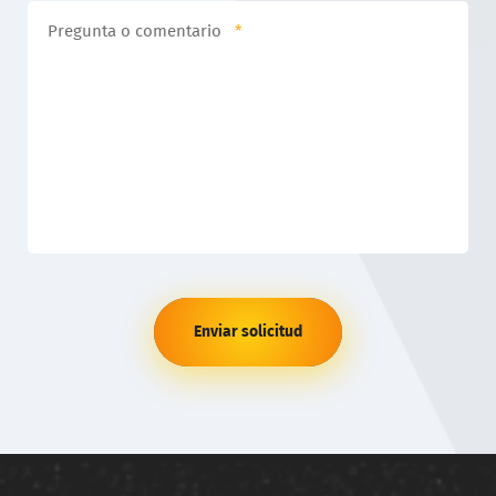
Pregunta o comentario
*
Enviar solicitud