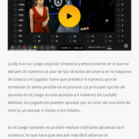
Lucky 6 es un juego popular dinámico y emocionante en el que se
extraen 35 números al azar de las 48 bolas de lotería en la máquina
de lotería y el jugador tiene que predecir 6 números que se
sortearán lo antes posible en el proceso. La principal opción de
apuesta en el juego es una apuesta a 6 números (el Lucky6).
Además, los jugadores pueden apostar por el color de una bola de
lotería, ya sea par o impar, y los totales.
En el juego también es posible realizar múltiples apuestas de 6
números, lo que hace que sea aún más fácil adivinar la