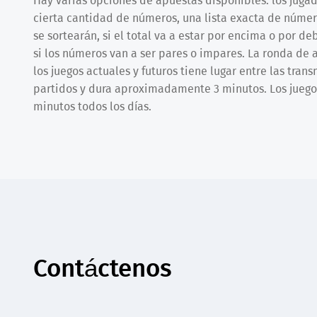
Hay varias opciones de apuestas disponibles: los juga
cierta cantidad de números, una lista exacta de númer
se sortearán, si el total va a estar por encima o por d
si los números van a ser pares o impares. La ronda de
los juegos actuales y futuros tiene lugar entre las tran
partidos y dura aproximadamente 3 minutos. Los juego
minutos todos los días.
Contáctenos