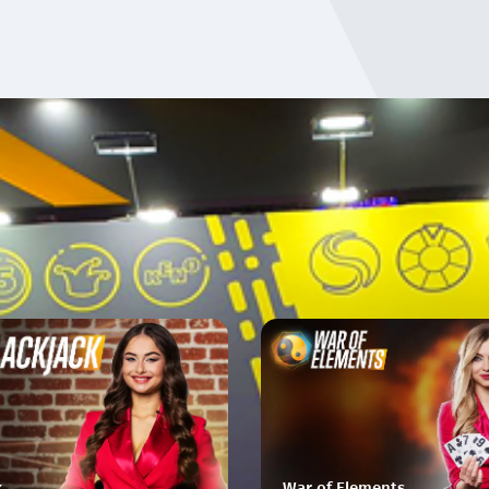
k
War of Elements