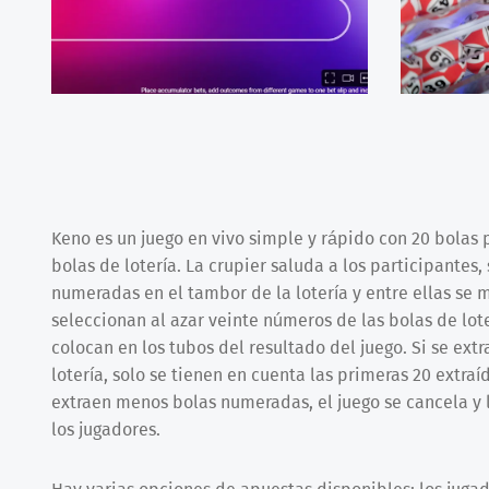
Keno es un juego en vivo simple y rápido con 20 bolas 
bolas de lotería. La crupier saluda a los participantes,
numeradas en el tambor de la lotería y entre ellas se 
seleccionan al azar veinte números de las bolas de lote
colocan en los tubos del resultado del juego. Si se ext
lotería, solo se tienen en cuenta las primeras 20 extraída
extraen menos bolas numeradas, el juego se cancela y 
los jugadores.