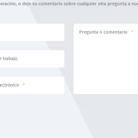
ooperación, o deje su comentario sobre cualquier otra pregunta a 
Pregunta o comentario
*
e trabajo
lectrónico
*