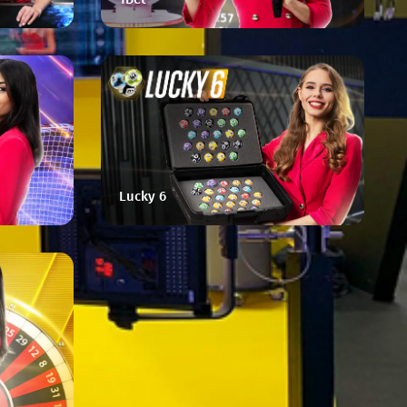
Lucky 6