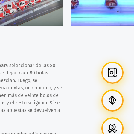
para seleccionar de las 80
 se dejan caer 80 bolas
mezclan. Luego, se
ría mixtas, uno por uno, y se
raen más de veinte bolas de
s y el resto se ignora. Si se
las apuestas se devuelven a