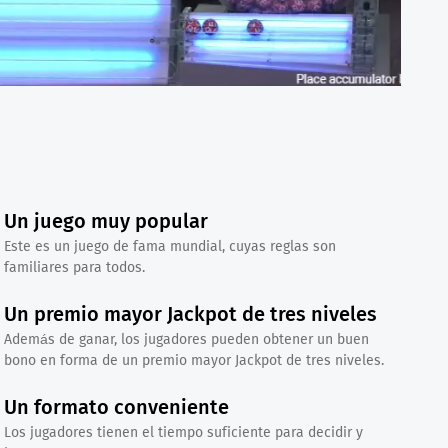
Un juego muy popular
Este es un juego de fama mundial, cuyas reglas son
familiares para todos.
Un premio mayor Jackpot de tres niveles
Además de ganar, los jugadores pueden obtener un buen
bono en forma de un premio mayor Jackpot de tres niveles.
Un formato conveniente
Los jugadores tienen el tiempo suficiente para decidir y