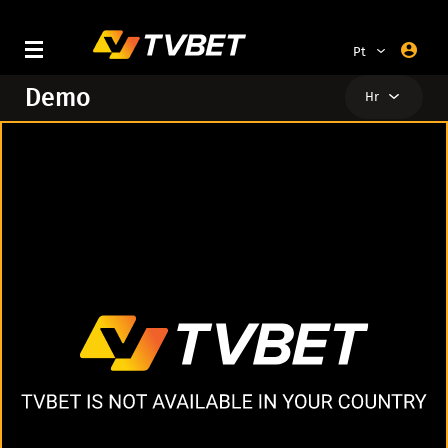
Pt
En
Demo
Hr
Ru
Ar
Al
Tr
Ar
Zh
Az
Es
Bg
Br
Cn
De
En
Es
Fa
Fr
He
Hi
Hr