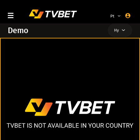
Pt
En
Demo
Hy
Ru
Ar
Al
Tr
Ar
Zh
Az
Es
Bg
Br
Cn
De
En
Es
Fa
Fr
He
Hi
Hr