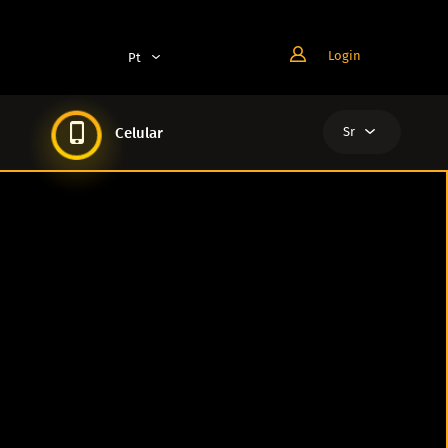
Login
Pt
En
Ru
Ar
Celular
Sr
Tr
Al
Zh
Ar
Es
Az
Bg
Br
Cn
De
En
Es
Fa
Fr
He
Hi