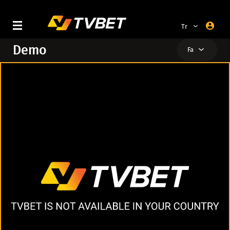
Tr
En
Demo
Fa
Ru
Ar
Al
Pt
Ar
Zh
Az
Es
Bg
Br
Cn
De
En
Es
Fa
Fr
He
Hi
Hr