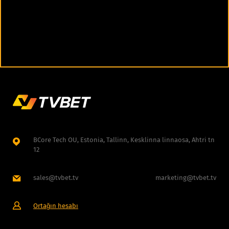
BCore Tech OU, Estonia, Tallinn, Kesklinna linnaosa, Ahtri tn
12
sales@tvbet.tv
marketing@tvbet.tv
Ortağın hesabı