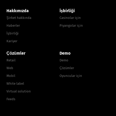
Hakkımızda
İşbirliği
Şirket hakkında
Casinolar için
Haberler
Piyangolar için
İşbirliği
Kariyer
Çözümler
Demo
Retail
Demo
Web
Çözümler
Mobil
Oyuncular için
White label
Virtual solution
Feeds