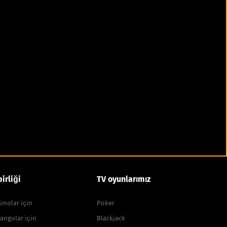
birliği
TV oyunlarımız
inolar için
Poker
angolar için
Blackjack