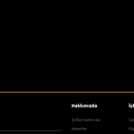
Hakkımızda
İş
Şirket hakkında
Cas
Haberler
Piy