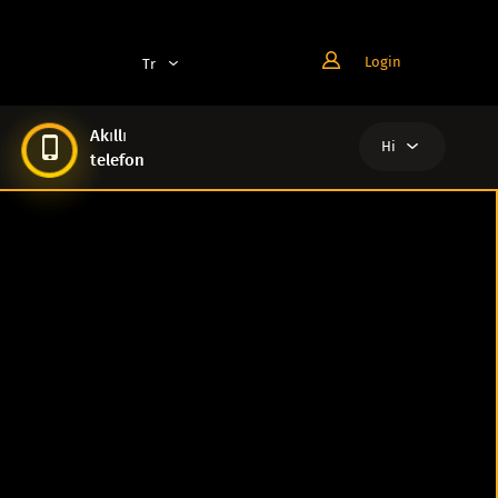
Login
Tr
En
Ru
Akıllı
Ar
Hi
telefon
Pt
Al
Zh
Ar
Es
Az
Bg
Br
Cn
De
En
Es
Fa
Fr
He
Hi