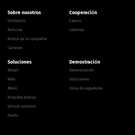
Sobre nosotros
Cooperación
Contactos
Casino
Noticias
Loterías
Acerca de la compañía
Carreras
Soluciones
Demostración
Retail
Demostración
Web
Soluciones
Móvil
Zona de jugadores
Etiqueta blanca
Virtual solution
Feeds